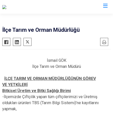
Adana
İlçe Tarım ve Orman Müdürlüğü
Aladağ
Saimbeyli
Ceyhan
Seyhan
Feke
Tufanbeyli
İsmail GÖK
İmamoğlu
Yumurtalık
İlçe Tarım ve Orman Müdürü
Karaisalı
Yüreğir
İLÇE TARIM VE ORMAN MÜDÜRLÜĞÜNÜN GÖREV
Karataş
Sarıçam
VE YETKİLERİ
Kozan
Çukurova
Bitkisel Üretim ve Bitki Sağlığı Birimi
Pozantı
-İlçemizde Çiftçilik yapan tüm çiftçilerimizi ve Üretmiş
oldukları ürünleri TBS (Tarım Bilgi Sistemi)’ne kayıtlarını
yapmak,