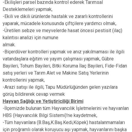
-Ekilişleri parsel bazında kontrol ederek Tarımsal
Desteklemeleri yapmak,
-Ekili ve dikili ürünlerde hastalık ve zararlı kontrollerini
yaparak, mücadele konusunda çiftçilere yardımcı olmak,
-Üretilen sebze ve meyvelerde hasat öncesi pestisit (ilaç)
kalıntısı analizi için numune
almak.
-Biçerdöver kontrolleri yapmak ve anız yakılmaması ile ilgili
vatandaşlara eğitim ve yayım çalışması yapmak, Gübre
Bayileri, Tohum Bayileri, Bitki Koruma İlaç Bayileri, Fide-Fidan
satış yerleri ve Tarım Alet ve Makine Satış Yerlerinin
kontrollerini yapmak,
-Arazi satışı ile ilgili, Tapu Müdürlüğünden gelen yazılara
görüş bildirerek cevap vermek
Hayvan Sağlığı ve Yetiştiriciliği Birimi
-İlçemizde bulunan tüm Hayvancılık İşletmelerini ve hayvanlan
HBS (Hayvancılık Bilgi Sistemi)'ne kaydetmek,
-Tüm hayvanlara (B.Baş,K.Baş.Kedi,Köpek) hastalanmamaları
için proğramlı olarak koruyucu aşı yapmak, hayvanlarını başka