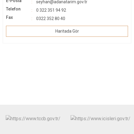
E-Posta
seyhan@adanatarim.gov.tr
Telefon
0 322 351 94 92
Fax
0322 352 80 40
Haritada Gör