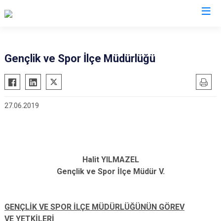
Adana
Gençlik ve Spor İlçe Müdürlüğü
Aladağ
Saimbeyli
Ceyhan
Seyhan
27.06.2019
Feke
Tufanbeyli
İmamoğlu
Yumurtalık
Karaisalı
Yüreğir
Karataş
Sarıçam
Halit YILMAZEL
Kozan
Çukurova
Gençlik ve Spor İlçe Müdür V.
Pozantı
GENÇLİK VE SPOR İLÇE MÜDÜRLÜĞÜNÜN GÖREV
VE YETKİLERİ