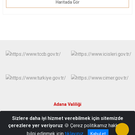
Haritada Gör
Adana Valiliği
Sizlere daha iyi hizmet verebilmek için sitemizde
Türkocağı Mah. Yeşilay Cad. No:2 01020 Seyhan/ADANA
çerezlere yer veriyoruz
🍪 Çerez politikamız hakkında
0 322 359 16 83
bilgi edinmek için
tıklayınız
Kabul et