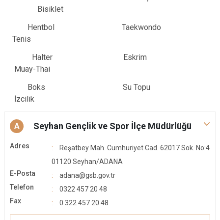
Bisiklet
Hentbol Taekwondo
Tenis
Halter Eskrim
Muay-Thai
Boks Su Topu
İzcilik
Seyhan Gençlik ve Spor İlçe Müdürlüğü
A
Adres
Reşatbey Mah. Cumhuriyet Cad. 62017 Sok. No:4
01120 Seyhan/ADANA
E-Posta
adana@gsb.gov.tr
Telefon
0322 457 20 48
Fax
0 322 457 20 48